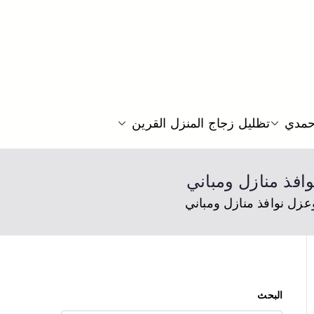
الخارج عزل حراري
احمدي
تظليل زجاج المنزل القرين
البحث