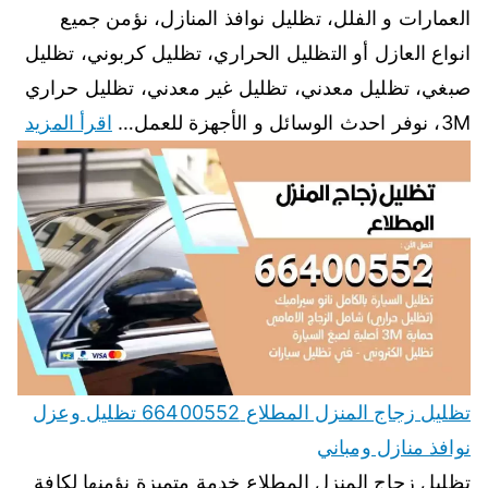
العمارات و الفلل، تظليل نوافذ المنازل، نؤمن جميع
انواع العازل أو التظليل الحراري، تظليل كربوني، تظليل
صبغي، تظليل معدني، تظليل غير معدني، تظليل حراري
3M، نوفر احدث الوسائل و الأجهزة للعمل…
اقرأ المزيد
تظليل زجاج المنزل المطلاع 66400552 تظليل وعزل
نوافذ منازل ومباني
تظليل زجاج المنزل المطلاع خدمة متميزة نؤمنها لكافة