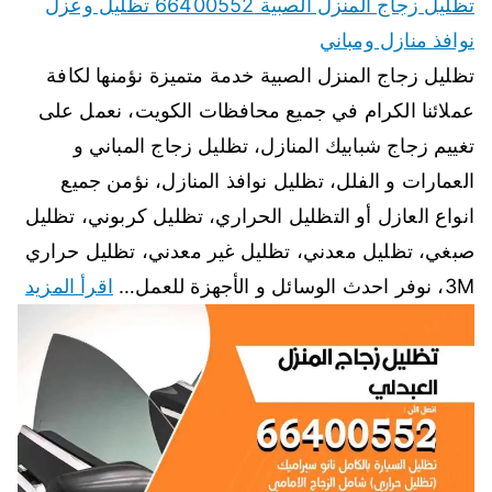
تظليل زجاج المنزل الصبية 66400552 تظليل وعزل
نوافذ منازل ومباني
تظليل زجاج المنزل الصبية خدمة متميزة نؤمنها لكافة
عملائنا الكرام في جميع محافظات الكويت، نعمل على
تغييم زجاج شبابيك المنازل، تظليل زجاج المباني و
العمارات و الفلل، تظليل نوافذ المنازل، نؤمن جميع
انواع العازل أو التظليل الحراري، تظليل كربوني، تظليل
صبغي، تظليل معدني، تظليل غير معدني، تظليل حراري
3M، نوفر احدث الوسائل و الأجهزة للعمل…
اقرأ المزيد