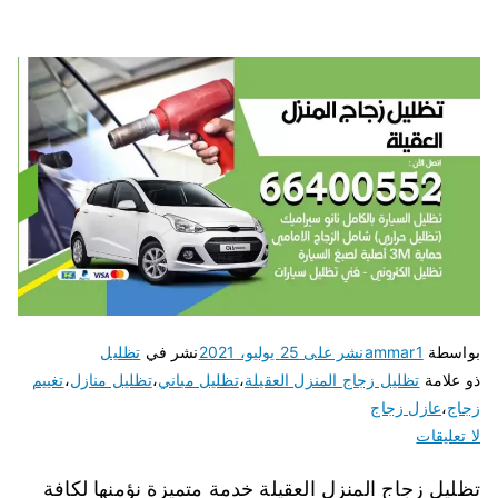
بواسطة
ammar1
نشر على
25 يوليو، 2021
نشر في
تظليل
ذو علامة
تظليل زجاج المنزل العقيلة
،
تظليل مباني
،
تظليل منازل
،
تغييم
زجاج
،
عازل زجاج
لا تعليقات
تظليل زجاج المنزل العقيلة خدمة متميزة نؤمنها لكافة