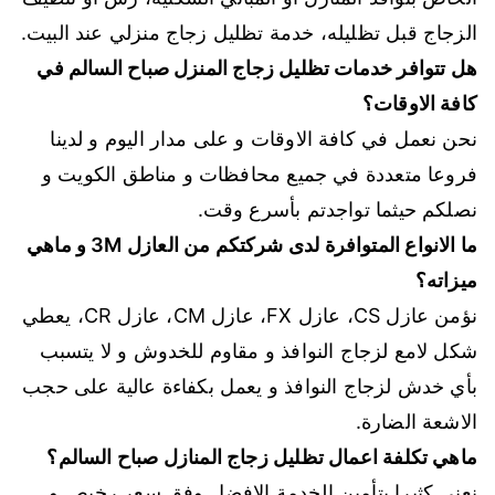
الزجاج قبل تظليله، خدمة تظليل زجاج منزلي عند البيت.
هل تتوافر خدمات تظليل زجاج المنزل صباح السالم في
كافة الاوقات؟
نحن نعمل في كافة الاوقات و على مدار اليوم و لدينا
فروعا متعددة في جميع محافظات و مناطق الكويت و
نصلكم حيثما تواجدتم بأسرع وقت.
ما الانواع المتوافرة لدى شركتكم من العازل 3M و ماهي
ميزاته؟
نؤمن عازل CS، عازل FX، عازل CM، عازل CR، يعطي
شكل لامع لزجاج النوافذ و مقاوم للخدوش و لا يتسبب
بأي خدش لزجاج النوافذ و يعمل بكفاءة عالية على حجب
الاشعة الضارة.
ماهي تكلفة اعمال تظليل زجاج المنازل صباح السالم؟
نعنى كثيرا بتأمين الخدمة الافضل وفق سعر رخيص و