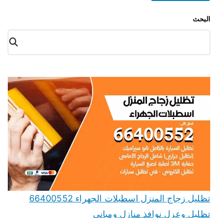
البحث
البح
ث
تظليل زجاج المنزل اسطبلات الجهراء 66400552
تظليل وعزل نوافذ منازل ومباني