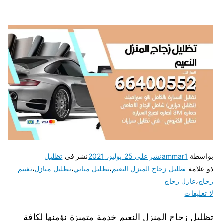
بواسطة
ammar1
نشر على
25 يوليو، 2021
نشر في
تظليل
ذو علامة
تظليل زجاج المنزل النعيم
،
تظليل مباني
،
تظليل منازل
،
تغييم
زجاج
،
عازل زجاج
لا تعليقات
تظليل زجاج المنزل النعيم خدمة متميزة نؤمنها لكافة