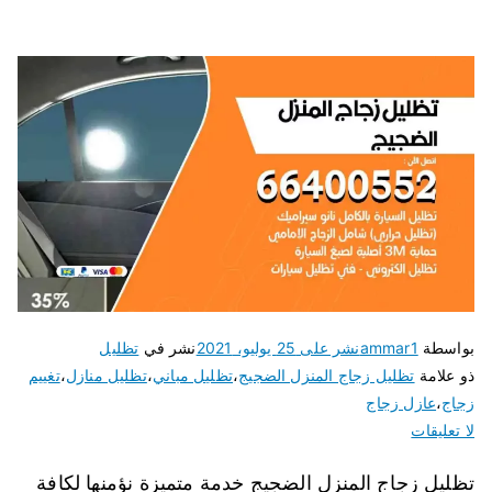
بواسطة
ammar1
نشر على
25 يوليو، 2021
نشر في
تظليل
ذو علامة
تظليل زجاج المنزل الضجيج
،
تظليل مباني
،
تظليل منازل
،
تغييم
زجاج
،
عازل زجاج
لا تعليقات
تظليل زجاج المنزل الضجيج خدمة متميزة نؤمنها لكافة