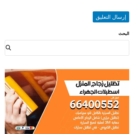
البحث
البح
ث