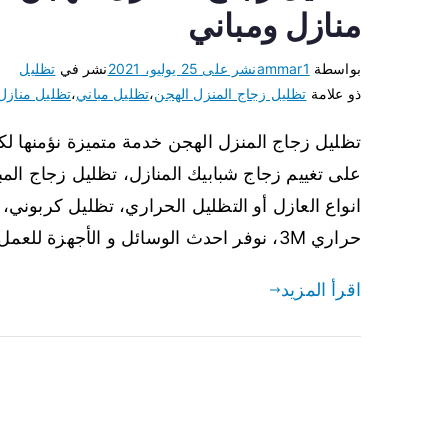
منازل ومباني
بواسطة
ammar1
نشر على
25 يوليو، 2021
نشر في
تظليل
ذو علامة
تظليل زجاج المنزل الهجن
،
تظليل مباني
،
تظليل منازل
تظليل زجاج المنزل الهجن خدمة متميزة نؤمنها لك
على تغييم زجاج شبابيك المنازل، تظليل زجاج المب
انواع العازل أو التظليل الحراري، تظليل كربوني
حراري 3M، نوفر احدث الوسائل و الأجهزة للعمل […]
اقرأ المزيد