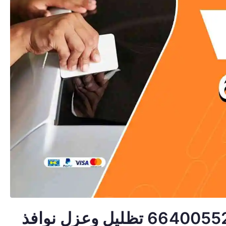
تظليل زجاج المنزل الهجن 66400552 تظليل وعزل نوافذ