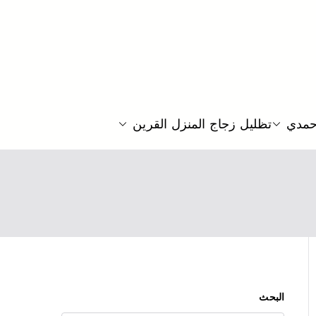
الخارج عزل حراري
احمدي
تظليل زجاج المنزل القرين
البحث