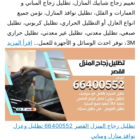
تغييم زجاج شبابيك المنازل، تظليل زجاج المباني و
العمارات و الفلل، تظليل نوافذ المنازل، نؤمن جميع
انواع العازل أو التظليل الحراري، تظليل كربوني، تظليل
صبغي، تظليل معدني، تظليل غير معدني، تظليل حراري
3M، نوفر احدث الوسائل و الأجهزة للعمل…
اقرأ المزيد
تظليل زجاج المنزل القصر 66400552 تظليل وعزل
نوافذ منازل ومباني