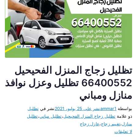
تظليل زجاج المنزل الفحيحيل
66400552 تظليل وعزل نوافذ
منازل ومباني
بواسطة
ammar1
نشر على
25 يوليو، 2021
نشر في
تظليل
ذو علامة
تظليل زجاج المنزل الفحيحيل
،
تظليل مباني
،
تظليل
منازل
،
تغييم زجاج
،
عازل زجاج
لا تعليقات