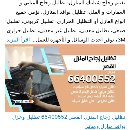
تغييم زجاج شبابيك المنازل، تظليل زجاج المباني و
العمارات و الفلل، تظليل نوافذ المنازل، نؤمن جميع
انواع العازل أو التظليل الحراري، تظليل كربوني، تظليل
صبغي، تظليل معدني، تظليل غير معدني، تظليل حراري
3M، نوفر احدث الوسائل و الأجهزة للعمل…
اقرأ المزيد
تظليل زجاج المنزل القصر 66400552 تظليل وعزل
نوافذ منازل ومباني