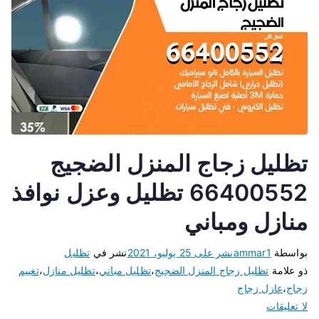
تظليل زجاج المنزل الضجيج
66400552 تظليل وعزل نوافذ
منازل ومباني
بواسطة
ammar1
نشر على
25 يوليو، 2021
نشر في
تظليل
ذو علامة
تظليل زجاج المنزل الضجيج
،
تظليل مباني
،
تظليل منازل
،
تغييم
زجاج
،
عازل زجاج
لا تعليقات