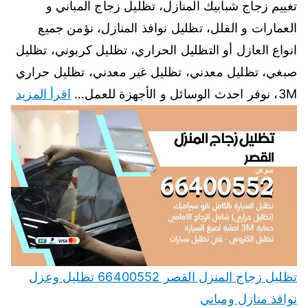
تغييم زجاج شبابيك المنازل، تظليل زجاج المباني و
العمارات و الفلل، تظليل نوافذ المنازل، نؤمن جميع
انواع العازل أو التظليل الحراري، تظليل كربوني، تظليل
صبغي، تظليل معدني، تظليل غير معدني، تظليل حراري
3M، نوفر احدث الوسائل و الأجهزة للعمل…
اقرأ المزيد
تظليل زجاج المنزل القصر 66400552 تظليل وعزل
نوافذ منازل ومباني