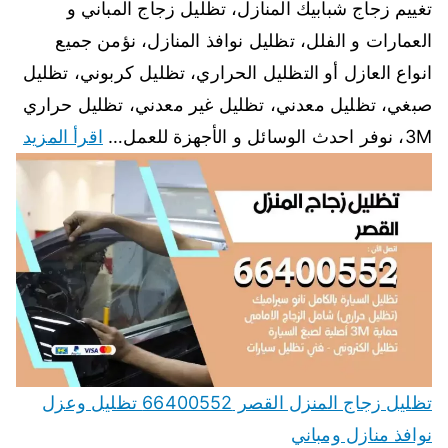
تغييم زجاج شبابيك المنازل، تظليل زجاج المباني و
العمارات و الفلل، تظليل نوافذ المنازل، نؤمن جميع
انواع العازل أو التظليل الحراري، تظليل كربوني، تظليل
صبغي، تظليل معدني، تظليل غير معدني، تظليل حراري
3M، نوفر احدث الوسائل و الأجهزة للعمل…
اقرأ المزيد
تظليل زجاج المنزل القصر 66400552 تظليل وعزل
نوافذ منازل ومباني