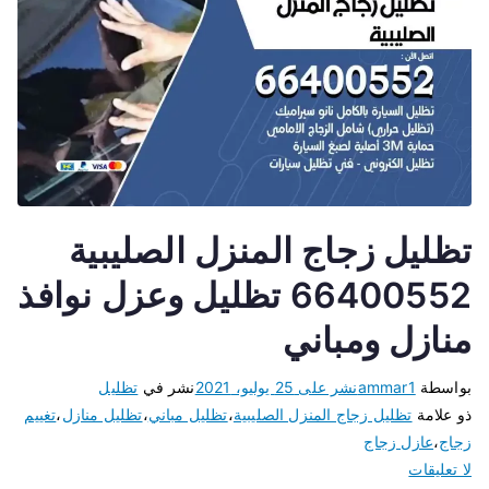
تظليل زجاج المنزل الصليبية
66400552 تظليل وعزل نوافذ
منازل ومباني
بواسطة
ammar1
نشر على
25 يوليو، 2021
نشر في
تظليل
ذو علامة
تظليل زجاج المنزل الصليبية
،
تظليل مباني
،
تظليل منازل
،
تغييم
زجاج
،
عازل زجاج
لا تعليقات