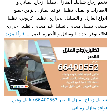
تغييم زجاج شبابيك المنازل، تظليل زجاج المباني و
العمارات و الفلل، تظليل نوافذ المنازل، نؤمن جميع
انواع العازل أو التظليل الحراري، تظليل كربوني، تظليل
صبغي، تظليل معدني، تظليل غير معدني، تظليل حراري
3M، نوفر احدث الوسائل و الأجهزة للعمل…
اقرأ المزيد
تظليل زجاج المنزل القصر 66400552 تظليل وعزل
نوافذ منازل ومباني