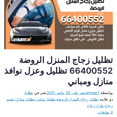
تظليل زجاج المنزل الروضة
66400552 تظليل وعزل نوافذ
منازل ومباني
بواسطة
ammar1
نشر على
25 يوليو، 2021
نشر في
تظليل
ذو علامة
تظليل زجاج المنزل الروضة
،
تظليل مباني
،
تظليل منازل
،
تغييم
زجاج
،
عازل زجاج
لا تعليقات