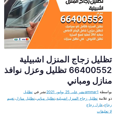
تظليل زجاج المنزل اشبيلية
66400552 تظليل وعزل نوافذ
منازل ومباني
بواسطة
ammar1
نشر على
25 يوليو، 2021
نشر في
تظليل
ذو علامة
تظليل زجاج المنزل اشبيلية
،
تظليل مباني
،
تظليل منازل
،
تغييم
زجاج
،
عازل زجاج
لا تعليقات