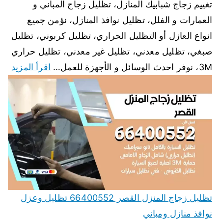
تغييم زجاج شبابيك المنازل، تظليل زجاج المباني و
العمارات و الفلل، تظليل نوافذ المنازل، نؤمن جميع
انواع العازل أو التظليل الحراري، تظليل كربوني، تظليل
صبغي، تظليل معدني، تظليل غير معدني، تظليل حراري
3M، نوفر احدث الوسائل و الأجهزة للعمل…
اقرأ المزيد
تظليل زجاج المنزل القصر 66400552 تظليل وعزل
نوافذ منازل ومباني