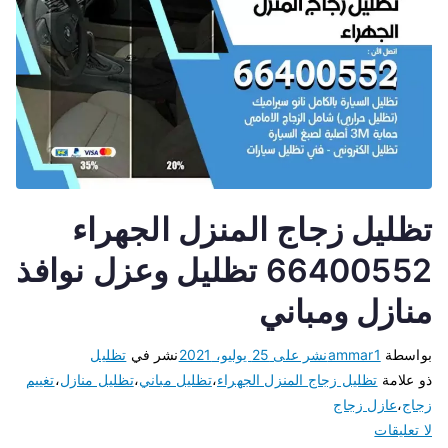
تظليل زجاج المنزل الجهراء
66400552 تظليل وعزل نوافذ
منازل ومباني
بواسطة
ammar1
نشر على
25 يوليو، 2021
نشر في
تظليل
ذو علامة
تظليل زجاج المنزل الجهراء
،
تظليل مباني
،
تظليل منازل
،
تغييم
زجاج
،
عازل زجاج
لا تعليقات