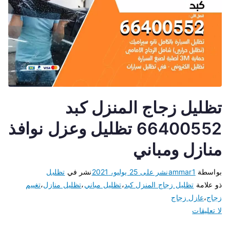
تظليل زجاج المنزل كبد
66400552 تظليل وعزل نوافذ
منازل ومباني
بواسطة
ammar1
نشر على
25 يوليو، 2021
نشر في
تظليل
ذو علامة
تظليل زجاج المنزل كبد
،
تظليل مباني
،
تظليل منازل
،
تغييم
زجاج
،
عازل زجاج
لا تعليقات