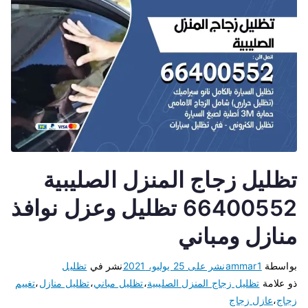
تظليل زجاج المنزل الصليبية
66400552 تظليل وعزل نوافذ
منازل ومباني
بواسطة
ammar1
نشر على
25 يوليو، 2021
نشر في
تظليل
ذو علامة
تظليل زجاج المنزل الصليبية
،
تظليل مباني
،
تظليل منازل
،
تغييم
زجاج
،
عازل زجاج