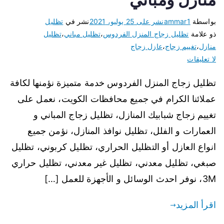
بواسطة
ammar1
نشر على
25 يوليو، 2021
نشر في
تظليل
ذو علامة
تظليل زجاج المنزل الفردوس
،
تظليل مباني
،
تظليل
منازل
،
تغييم زجاج
،
عازل زجاج
لا تعليقات
تظليل زجاج المنزل الفردوس خدمة متميزة نؤمنها لكافة
عملائنا الكرام في جميع محافظات الكويت، نعمل على
تغييم زجاج شبابيك المنازل، تظليل زجاج المباني و
العمارات و الفلل، تظليل نوافذ المنازل، نؤمن جميع
انواع العازل أو التظليل الحراري، تظليل كربوني، تظليل
صبغي، تظليل معدني، تظليل غير معدني، تظليل حراري
3M، نوفر احدث الوسائل و الأجهزة للعمل […]
اقرأ المزيد