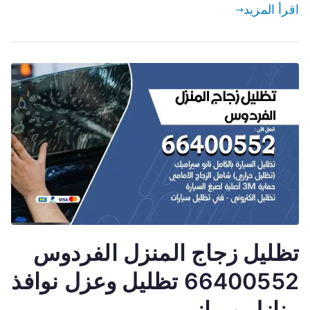
اقرأ المزيد
تظليل زجاج المنزل الفردوس
66400552 تظليل وعزل نوافذ
منازل ومباني